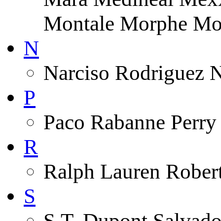
Montale Morphe Mo
N
Narciso Rodriguez 
P
Paco Rabanne Perry 
R
Ralph Lauren Robert
S
S.T. Dupont Salvado