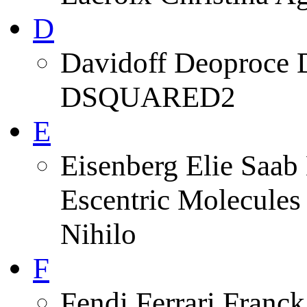
D
Davidoff Deoproce 
DSQUARED2
E
Eisenberg Elie Saab 
Escentric Molecules
Nihilo
F
Fendi Ferrari Franck