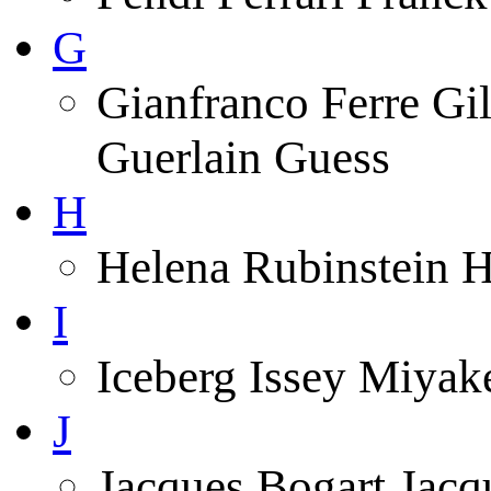
G
Gianfranco Ferre Gi
Guerlain Guess
H
Helena Rubinstein 
I
Iceberg Issey Miyak
J
Jacques Bogart Jacq