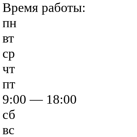
Время работы:
пн
вт
ср
чт
пт
9:00 — 18:00
сб
вс