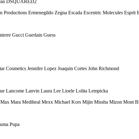
 Karan DSQUARED2
Eon Productions Ermenegildo Zegna Escada Escentric Molecules Esprit
mierre Gucci Guerlain Guess
 Star Cosmetics Jennifer Lopez Joaquin Cortes John Richmond
ique Lancome Lanvin Laura Lee Lioele Lolita Lempicka
ax Mara Mediheal Mexx Michael Kors Mijin Missha Mizon Mont Bl
 Puma Pupa