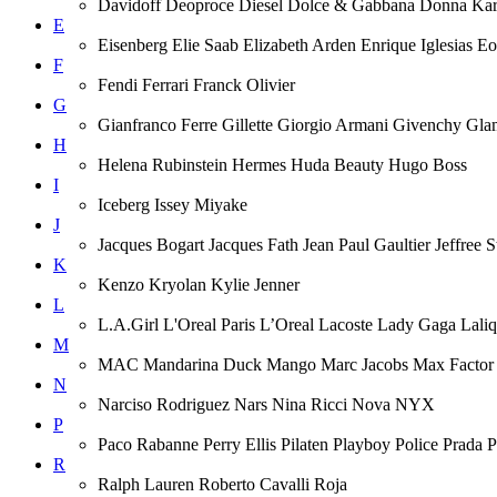
Davidoff Deoproce Diesel Dolce & Gabbana Donna
E
Eisenberg Elie Saab Elizabeth Arden Enrique Iglesias 
F
Fendi Ferrari Franck Olivier
G
Gianfranco Ferre Gillette Giorgio Armani Givenchy Gla
H
Helena Rubinstein Hermes Huda Beauty Hugo Boss
I
Iceberg Issey Miyake
J
Jacques Bogart Jacques Fath Jean Paul Gaultier Jeffree
K
Kenzo Kryolan Kylie Jenner
L
L.A.Girl L'Oreal Paris L’Oreal Lacoste Lady Gaga Lal
M
MAC Mandarina Duck Mango Marc Jacobs Max Factor M
N
Narciso Rodriguez Nars Nina Ricci Nova NYX
P
Paco Rabanne Perry Ellis Pilaten Playboy Police Prada
R
Ralph Lauren Roberto Cavalli Roja