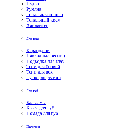
Пудра
Румяна
Тональная основа
Тональный крем
Хайлайтер
Для глаз
Карандаши
Накладные ресницы
Подводка для глаз
Тени для бровей
Тени для век
Тушь для ресниц
Для губ
Бальзамы
Блеск для губ
Помада для губ
Палитры