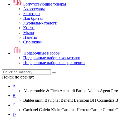
Сопутствующие товары
Аксессуары
Блоттеры
Для бритья
Журналы-каталоги
Кисти
Мыло
Пакеты
Спонжики
Подарочные наборы
Подарочные наборы косметики
Подарочные наборы парфюмерии
Поиск по бренду:
A
Abercrombie & Fitch Acqua di Parma Adidas Agent Prov
B
Baldessarini Baviphat Benefit Berrisom BH Cosmetics 
C
Cacharel Calvin Klein Carolina Herrera Cartier Cerruti 
D