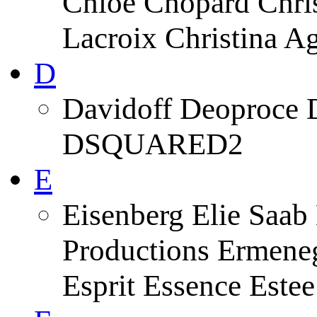
Chloe Chopard Chris
Lacroix Christina A
D
Davidoff Deoproce 
DSQUARED2
E
Eisenberg Elie Saab
Productions Ermeneg
Esprit Essence Este