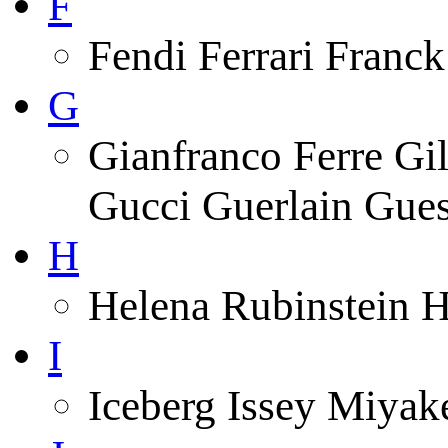
F
Fendi Ferrari Franck
G
Gianfranco Ferre Gi
Gucci Guerlain Gue
H
Helena Rubinstein 
I
Iceberg Issey Miyak