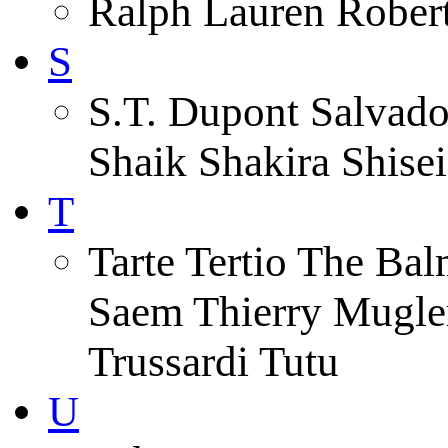
Ralph Lauren Robert
S
S.T. Dupont Salvado
Shaik Shakira Shise
T
Tarte Tertio The Ba
Saem Thierry Mugle
Trussardi Tutu
U