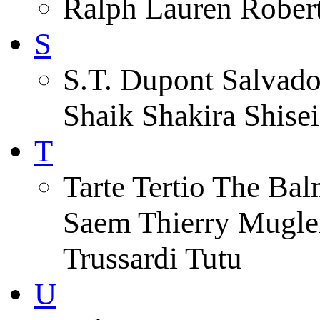
Ralph Lauren Robert
S
S.T. Dupont Salvado
Shaik Shakira Shise
T
Tarte Tertio The Ba
Saem Thierry Mugle
Trussardi Tutu
U