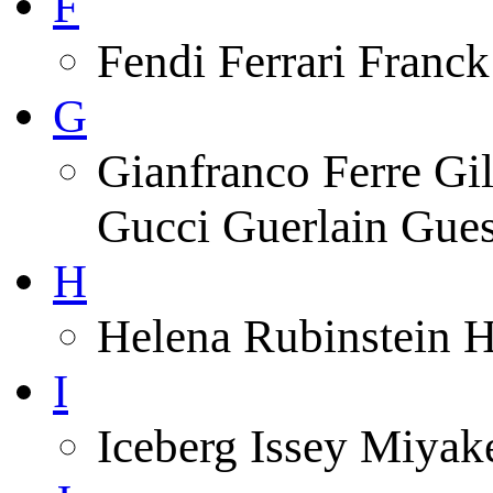
F
Fendi Ferrari Franck
G
Gianfranco Ferre Gi
Gucci Guerlain Gue
H
Helena Rubinstein 
I
Iceberg Issey Miyak