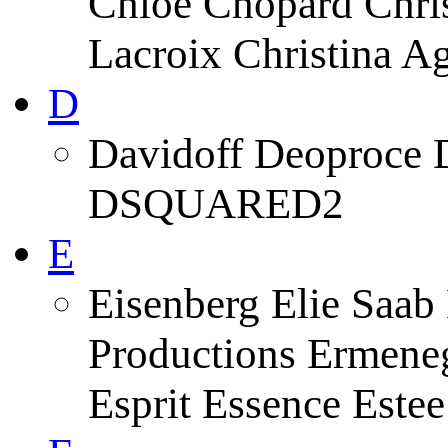
Chloe Chopard Chris
Lacroix Christina A
D
Davidoff Deoproce 
DSQUARED2
E
Eisenberg Elie Saab
Productions Ermeneg
Esprit Essence Este